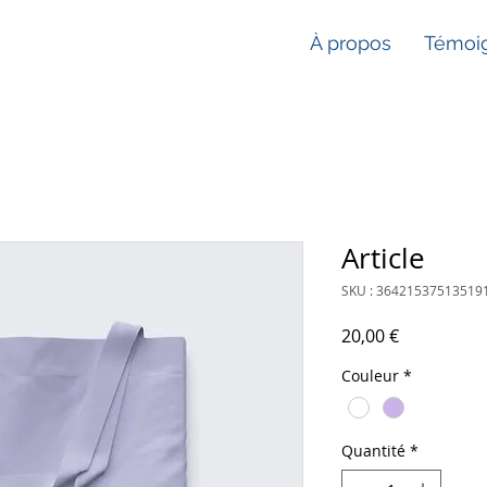
À propos
Témoi
Article
SKU : 36421537513519
Prix
20,00 €
Couleur
*
Quantité
*