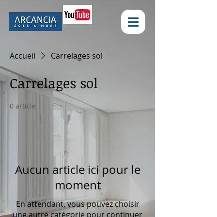
Accueil
Carrelages sol
Carrelages sol
0 article
Aucun article ici pour le
moment
En attendant, vous pouvez choisir
une autre catégorie pour continuer